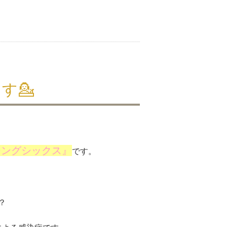
す💁
シングシックス』
です。
？