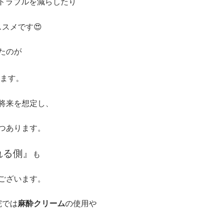
膚トラブルを減らしたり
スメです😍
たのが
ます。
将来を想定し、
つあります。
れる側』
も
ございます。
院では
麻酔クリーム
の使用や