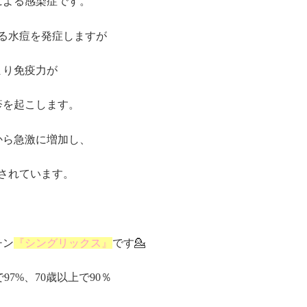
による感染症です。
る水痘を発症しますが
まり免疫力が
疹を起こします
。
から急激に増加し、
とされています。
チン
『シングリックス』
です💁
7%、70歳以上で90％