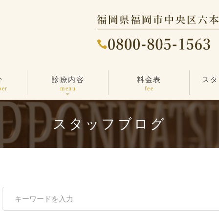
介
診療内容
料金表
スタ
ニキビ・ニキビ跡
しわ・たるみ治療
その他の治療
エンビロン
しみ治療
医療脱毛
毛穴ケア
薄毛治療
一般診療
ber
menu
fee
スタッフブログ