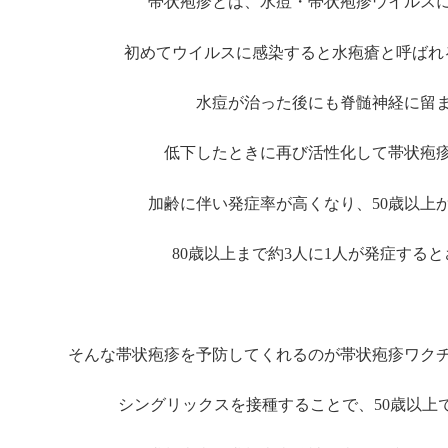
帯状疱疹と
は、水痘・帯状疱疹ウイルス
初めてウイルスに感染すると水疱瘡と呼ばれ
水痘が治った後にも脊髄神経に留
低下したときに再び活性化して帯状疱
加齢に伴い発症率が高くなり、50歳以上
80歳以上まで約3人に1人が発症する
そんな帯状疱疹を予防してくれるのが帯状疱疹ワク
シングリックスを接種することで、50歳以上で9