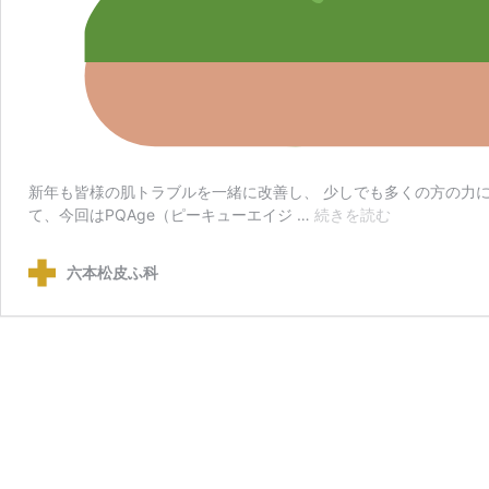
新年も皆様の肌トラブルを一緒に改善し、 少しでも多くの方の力
PQAge（ピ
て、今回はPQAge（ピーキューエイジ …
続きを読む
ー
キ
六本松皮ふ科
ュ
ー
エ
イ
ジ）
に
つ
い
て