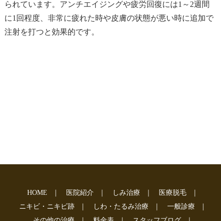
られています。アンチエイジングや疲労回復には1～2週間
に1回程度、非常に疲れた時や皮膚の状態が悪い時に追加で
注射を打つと効果的です。
HOME
｜
医院紹介
｜
しみ治療
｜
医療脱毛
｜
ニキビ・ニキビ跡
｜
しわ・たるみ治療
｜
一般診療
｜
その他の治療
｜
料金表
｜
スタッフブログ
｜