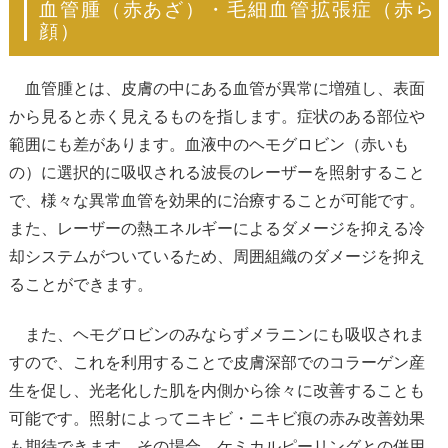
血管腫（赤あざ）・毛細血管拡張症（赤ら
顔）
血管腫とは、皮膚の中にある血管が異常に増殖し、表面
から見ると赤く見えるものを指します。症状のある部位や
範囲にも差があります。血液中のヘモグロビン（赤いも
の）に選択的に吸収される波長のレーザーを照射すること
で、様々な異常血管を効果的に治療することが可能です。
また、レーザーの熱エネルギーによるダメージを抑える冷
却システムがついているため、周囲組織のダメージを抑え
ることができます。
また、ヘモグロビンのみならずメラニンにも吸収されま
すので、これを利用することで皮膚深部でのコラーゲン産
生を促し、光老化した肌を内側から徐々に改善することも
可能です。照射によってニキビ・ニキビ痕の赤み改善効果
も期待できます。その場合、ケミカルピーリングとの併用