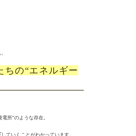
ん。
たちの“エネルギー
発電所”のような存在。
下
していくことがわかっています。