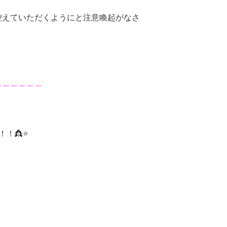
控えていただくようにと注意喚起がなさ
＿＿＿＿＿＿
！👸⭐