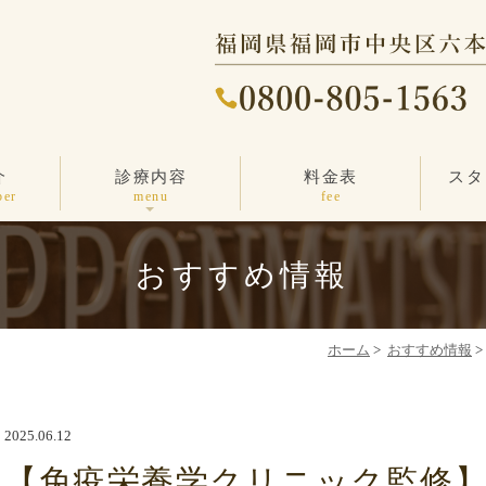
介
診療内容
料金表
スタ
ニキビ・ニキビ跡
しわ・たるみ治療
その他の治療
エンビロン
しみ治療
医療脱毛
毛穴ケア
薄毛治療
一般診療
ber
menu
fee
おすすめ情報
ホーム
>
おすすめ情報
>
2025.06.12
【免疫栄養学クリニック監修