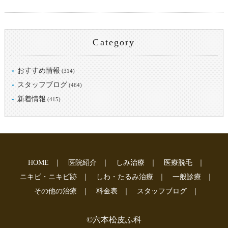
Category
おすすめ情報
(314)
スタッフブログ
(464)
新着情報
(415)
HOME
｜
医院紹介
｜
しみ治療
｜
医療脱毛
｜
ニキビ・ニキビ跡
｜
しわ・たるみ治療
｜
一般診療
｜
その他の治療
｜
料金表
｜
スタッフブログ
｜
©六本松皮ふ科