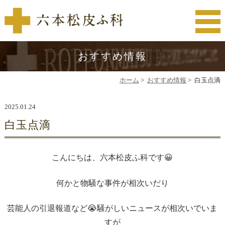
おすすめ情報
ホーム
>
おすすめ情報
>
白玉点滴
2025.01.24
白玉点滴
こんにちは、六本松皮ふ科です😀
何かと物騒な事件が相次いだり
芸能人の引退報道など😭騒がしいニュースが相次いでいま
すが