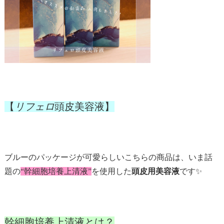
【
リフェロ
頭皮美容液】
ブルーのパッケージが可愛らしい
こちらの商品は、いま話
題の
“幹細胞培養上清液”
を使用した
頭皮用美容液
です✨
幹細胞培養上清液とは？