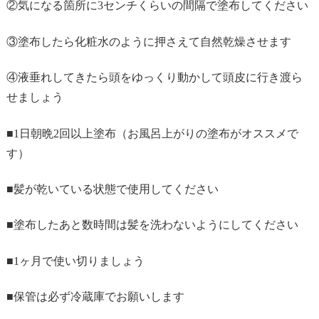
②気になる箇所に
3
センチくらいの間隔で塗布してください
③塗布したら化粧水のように押さえて自然乾燥させます
④液垂れしてきたら頭をゆっくり動かして頭皮に行き渡ら
せましょう
■
1
日朝晩
2
回以上塗布（お風呂上がりの塗布がオススメで
す）
■髪が乾いている状態で使用してください
■塗布したあと数時間は髪を洗わないようにしてください
■
1
ヶ月で使い切りましょう
■保管は必ず冷蔵庫でお願いします