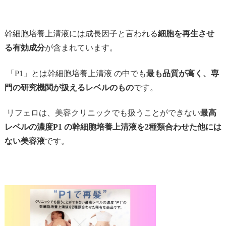
幹細胞培養上清液には成長因子と言われる
細胞を再生させ
る有効成分
が含まれています。
「
P1
」とは幹細胞培養上清液 の中でも
最も品質が高く、専
門の研究機関が扱えるレベルのもの
です。
リフェロは、美容クリニックでも扱うことができない
最高
レベルの濃度P1 の幹細胞培養上清液を2種類合わせた他には
ない美容液
です。