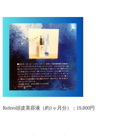
Refero
頭皮美容液（約
1
ヶ月分）：
19,800
円