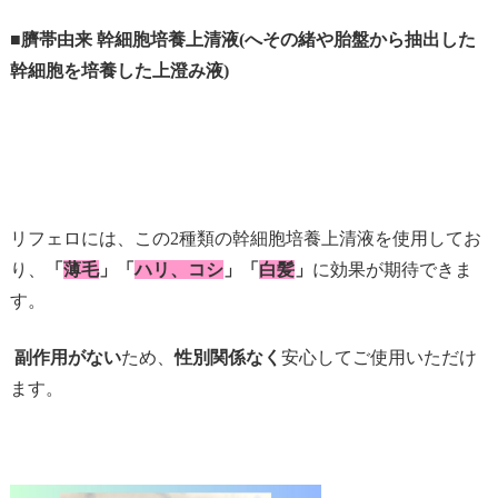
■臍帯由来 幹細胞培養上清液(へその緒や胎盤から抽出した
幹細胞を培養した上澄み液)
リフェロには、この
2
種類の幹細胞培養上清液を使用してお
り、
「
薄毛
」「
ハリ、コシ
」「
白髪
」
に効果が期待できま
す。
副作用がない
ため、
性別関係なく
安心してご使用いただけ
ます。