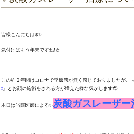
皆様こんにちは❄️✨
気付けばもう年末ですね❗️⛄️
この約２年間はコロナで季節感が無く感じておりましたが、
❗️
』とお顔の施術をされる方が増えた様な気がします😍
炭酸ガスレーザー
本日は当院医師による✨