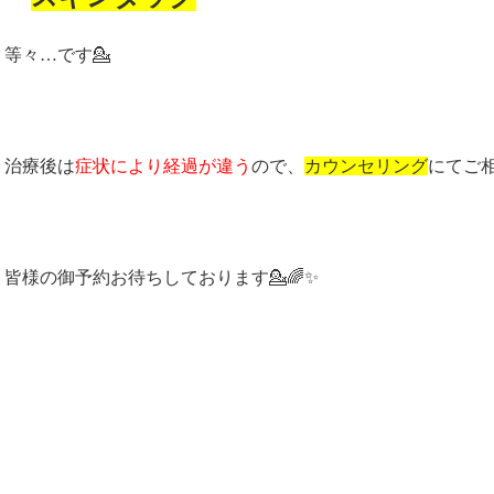
等々…です💁
治療後は
症状により経過が違う
ので、
カウンセリング
にてご
皆様の御予約お待ちしております💁🌈✨