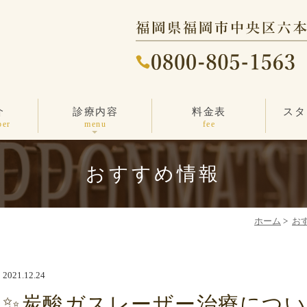
介
診療内容
料金表
スタ
ニキビ・ニキビ跡
しわ・たるみ治療
その他の治療
エンビロン
しみ治療
医療脱毛
毛穴ケア
薄毛治療
一般診療
ber
menu
fee
おすすめ情報
ホーム
>
お
2021.12.24
✨️炭酸ガスレーザー治療につい