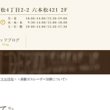
ッフブログ
blog
すすめ情報
>
✨️炭酸ガスレーザー治療について✨️
て✨️