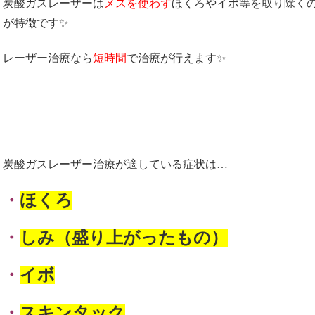
炭酸ガスレーザーは
メスを使わず
ほくろやイボ等を取り除く
が特徴です✨
レーザー治療なら
短時間
で治療が行えます✨
炭酸ガスレーザー治療が適している症状は…
・
ほくろ
・
しみ（盛り上がったもの）
・
イボ
・
スキンタック