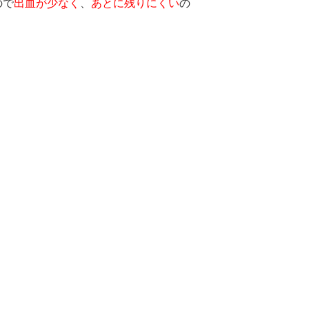
ので
出血が少なく
、
あとに残りにくい
の