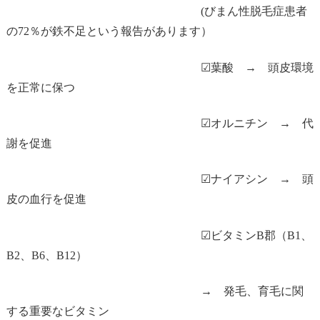
(びまん性脱毛症患者
の72％が鉄不足という報告があります）
☑葉酸 → 頭皮環境
を正常に保つ
☑オルニチン → 代
謝を促進
☑ナイアシン → 頭
皮の血行を促進
☑ビタミンB郡（B1、
B2、B6、B12）
→ 発毛、育毛に関
する重要なビタミン