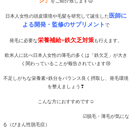
シ」
をご紹介致します😍
医師に
日本人女性の頭皮環境や毛髪を研究して誕生した
よる開発・監修のサプリメント
で
栄養補給+鉄欠乏対策
発毛に必要な
も行えます。
欧米人に比べ日本人女性の薄毛の多くは「鉄欠乏」が大き
く関わっていることが報告されています😢
不足しがちな栄養素+鉄分をバランス良く摂取し、発毛環境
を整えましょう❣
こんな方におすすめです☺
☑
脱毛・薄毛が気にな
る（びまん性脱毛症）