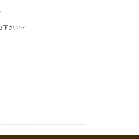
0
下さい???