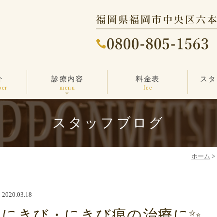
介
診療内容
料金表
スタ
ニキビ・ニキビ跡
しわ・たるみ治療
その他の治療
エンビロン
しみ治療
医療脱毛
毛穴ケア
薄毛治療
一般診療
ber
menu
fee
スタッフブログ
ホーム
>
2020.03.18
にきび・にきび痕の治療に✨️