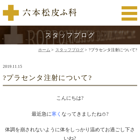
スタッフブログ
ホーム
>
スタッフブログ
>
?プラセンタ注射について?
2019.11.15
?プラセンタ注射について?
こんにちは?
最近急に
寒く
なってきましたね⛄?
体調を崩されないように体をしっかり温めてお過ごし下さ
いね?