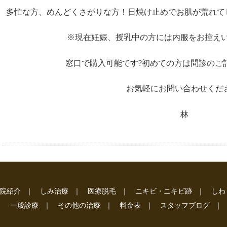
多忙な方、めんどくさがりな方！日焼け止めでお肌が荒れて
※現在妊娠、授乳中の方には内服をお控え
窓口で購入可能です?初めての方は問診のご
お気軽にお問い合わせくだ
林
院紹介
｜
しみ治療
｜
医療脱毛
｜
ニキビ・ニキビ跡
｜
しわ
一般診療
｜
その他の治療
｜
料金表
｜
スタッフブログ
｜