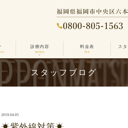
介
診療内容
料金表
スタ
ニキビ・ニキビ跡
しわ・たるみ治療
その他の治療
エンビロン
しみ治療
医療脱毛
毛穴ケア
薄毛治療
一般診療
ber
menu
fee
スタッフブログ
2019.04.05
☀紫外線対策☀