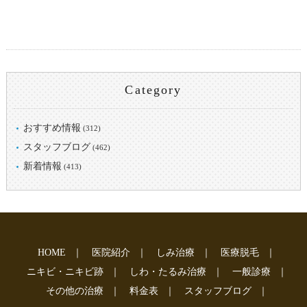
Category
おすすめ情報
(312)
スタッフブログ
(462)
新着情報
(413)
HOME
｜
医院紹介
｜
しみ治療
｜
医療脱毛
｜
ニキビ・ニキビ跡
｜
しわ・たるみ治療
｜
一般診療
｜
その他の治療
｜
料金表
｜
スタッフブログ
｜