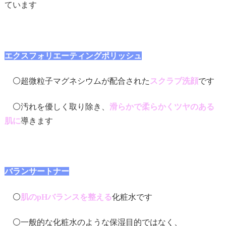
ています
エクスフォリエーティングポリッシュ
⚪️超微粒子マグネシウムが配合された
スクラブ洗顔
です
⚪️汚れを優しく取り除き、
滑らかで柔らかくツヤのある
肌に
導きます
バランサートナー
⚪️
肌のpHバランスを整える
化粧水です
⚪️一般的な化粧水のような保湿目的ではなく、