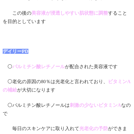
この後の
美容液が浸透しやすい肌状態に調整
すること
を目的としています
デイリーPD
⚪️
パルミチン酸レチノール
が配合された美容液です
⚪️老化の原因の
80
％は光老化と言われており、
ビタミンA
の補給
が大切になります
⚪️パルミチン酸レチノールは
刺激の少ないビタミンA
なの
で
毎日のスキンケアに取り入れて
光老化の予防
ができま