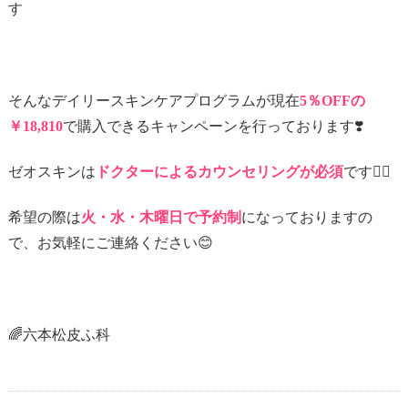
す
そんなデイリースキンケアプログラムが現在
5％OFFの
￥18,810
で購入できるキャンペーンを行っております❣️
ゼオスキンは
ドクターによるカウンセリング
が必須
です💁‍♀️
希望の際は
火・水・木曜日で予約制
になっておりますの
で、お気軽にご連絡ください😊
🌈六本松皮ふ科