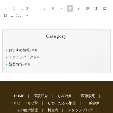
«
1
…
3
4
5
6
7
8
9
10
11
12
13
…
155
»
Category
おすすめ情報
(314)
スタッフブログ
(464)
新着情報
(415)
HOME
｜
医院紹介
｜
しみ治療
｜
医療脱毛
｜
ニキビ・ニキビ跡
｜
しわ・たるみ治療
｜
一般診療
｜
その他の治療
｜
料金表
｜
スタッフブログ
｜