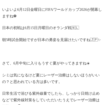
いよいよ
6
月
12
日金曜日に
FIFA
ワールドカップ
2026
が開幕し
ますね⚽️
日本の初戦は
6
月
15
日月曜日のオランダ戦🇳🇱
朝
5
時試合開始ですが日本の勇姿を見届けたいですね🇯🇵✨
さて、
6
月中旬に入りもうすぐ夏がやってきますね☀️
シミは気になるけど夏にレーザー治療はしないほうがいい
の？と思われている方は多いです。
日常生活で浴びる紫外線量でしたら、しっかり日焼け止め
などで紫外線対策をしていただいたうえでレーザー治療は